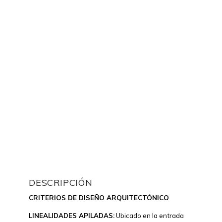
EDIFICIO DE
CIENCIAS
HUMANAS
Taller de Arquitectura de Bogotá - Daniel
Bonilla, arquitectos
DESCRIPCIÓN
CRITERIOS DE DISEÑO ARQUITECTÓNICO
LINEALIDADES APILADAS:
Ubicado en la entrada