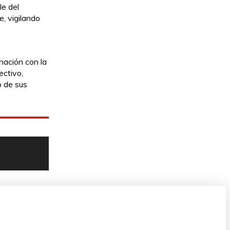
le del
e, vigilando
nación con la
ectivo,
o de sus