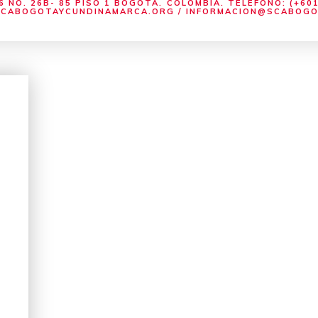
 NO. 26B- 85 PISO 1 BOGOTÁ. COLOMBIA. TELÉFONO: (+601
ABOGOTAYCUNDINAMARCA.ORG / INFORMACION@SCABOG