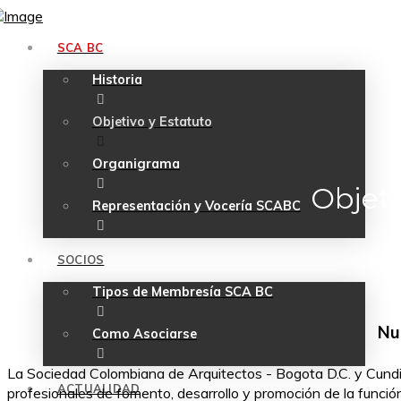
SCA BC
Historia
Objetivo y Estatuto
Organigrama
Objeti
Representación y Vocería SCABC
SOCIOS
Tipos de Membresía SCA BC
Nu
Como Asociarse
La Sociedad Colombiana de Arquitectos - Bogota D.C. y Cundina
ACTUALIDAD
profesionales de fomento, desarrollo y promoción de la función 