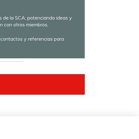
s de la SCA, potenciando ideas y
n con otros miembros.
 contactos y referencias para