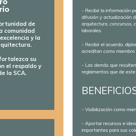
ro
rio
- Recibir la información 
difusión y actualización d
portunidad de
arquitectura, concursos,
na comunidad
laborales.
excelencia y la
rquitectura.
- Recibir el acuerdo, dipl
acreditan como miembro 
fortalezca su
- Las demás que resulten
n el respaldo y
reglamentos que de este 
de la SCA.
BENEFICIO
- Visibilización como miem
- Aportar recursos e ide
importantes para sus col