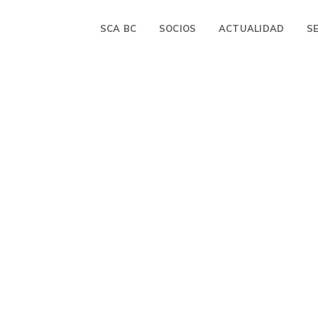
SCA BC
SOCIOS
ACTUALIDAD
S
ordinarios,
gún su reglamento.