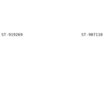
ST-919269
ST-907110