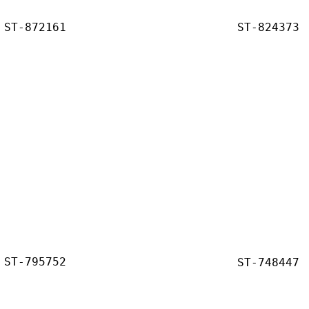
ST-872161
ST-824373
ST-795752
ST-748447