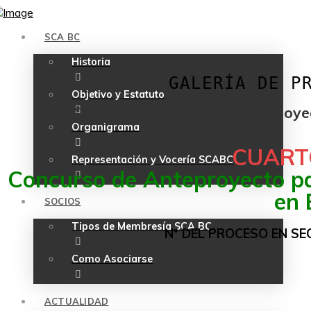
SCA BC
Historia
GALERÍA DE P
Objetivo y Estatuto
Concursos Públicos de Anteproye
Organigrama
CUART
Representación y Vocería SCABC
Concurso de Anteproyecto par
en 
SOCIOS
Tipos de Membresía SCA BC
N° DEL PROCESO EN SEC
Como Asociarse
ACTUALIDAD